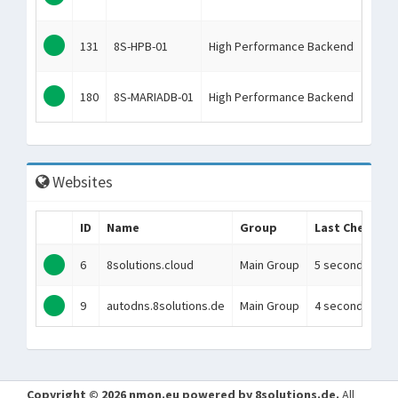
131
8S-HPB-01
High Performance Backend
180
8S-MARIADB-01
High Performance Backend
Websites
ID
Name
Group
Last Checked
6
8solutions.cloud
Main Group
5 seconds ago
9
autodns.8solutions.de
Main Group
4 seconds ago
Copyright © 2026 nmon.eu powered by 8solutions.de.
All